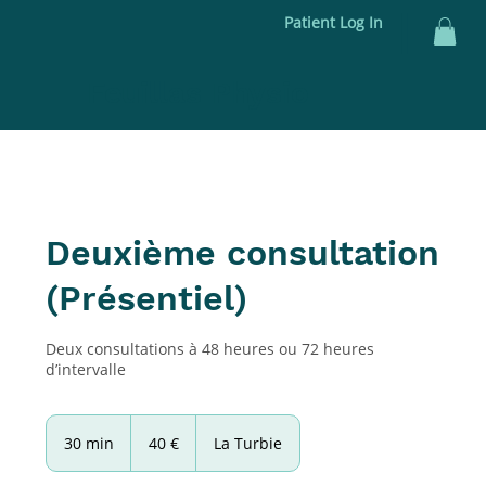
|
Patient Log In
Feuillas Physio
Deuxième consultation
(Présentiel)
Deux consultations à 48 heures ou 72 heures
d’intervalle
40
euros
30 min
3
40 €
La Turbie
0
m